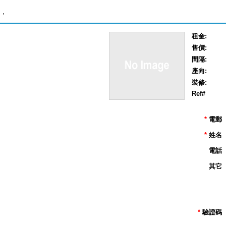
,
租金:
售價:
間隔:
座向:
裝修:
Ref#
*
電郵
*
姓名
電話
其它
*
驗證碼