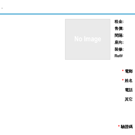
,
租金:
售價:
間隔:
座向:
裝修:
Ref#
*
電郵
*
姓名
電話
其它
*
驗證碼